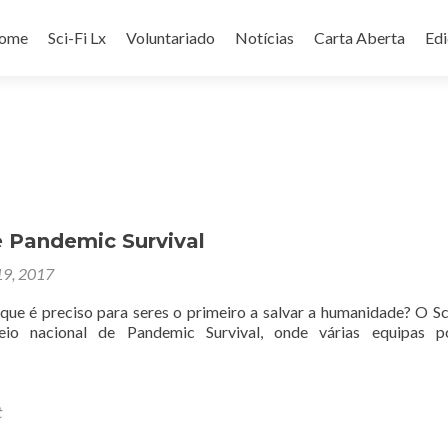
ip
ome
Sci-Fi Lx
Voluntariado
Notícias
Carta Aberta
Ed
ntent
e Pandemic Survival
19, 2017
 que é preciso para seres o primeiro a salvar a humanidade? O Sc
eio nacional de Pandemic Survival, onde várias equipas p
t