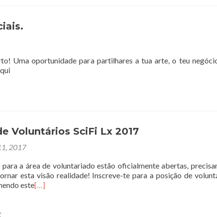
iais.
o! Uma oportunidade para partilhares a tua arte, o teu negóci
aqui
de Voluntários SciFi Lx 2017
1, 2017
 para a área de voluntariado estão oficialmente abertas, precis
tornar esta visão realidade! Inscreve-te para a posição de volunt
chendo este
[…]
t