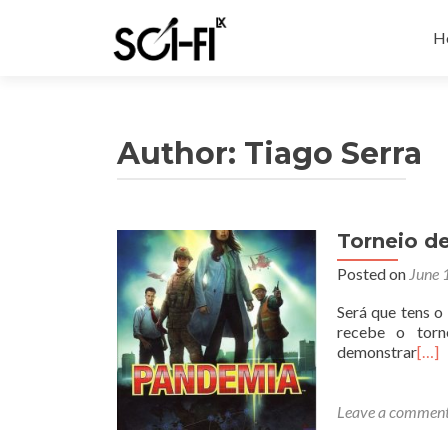
Sk
to
H
co
Author:
Tiago Serra
Torneio d
Posted on
June 
Será que tens o
recebe o torn
demonstrar
[…]
Leave a commen