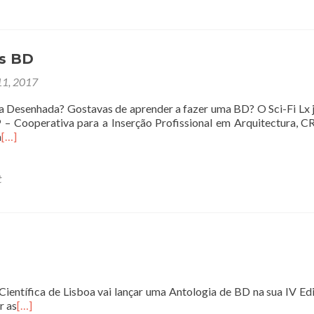
s BD
1, 2017
 Desenhada? Gostavas de aprender a fazer uma BD? O Sci-Fi Lx 
 Cooperativa para a Inserção Profissional em Arquitectura, C
a
[…]
t
Científica de Lisboa vai lançar uma Antologia de BD na sua IV Ed
r as
[…]