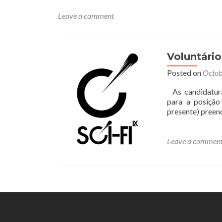
Leave a comment
Voluntári
Posted on
Octob
As candidaturas
para a posição
presente) preen
Leave a commen
Posts
navigation