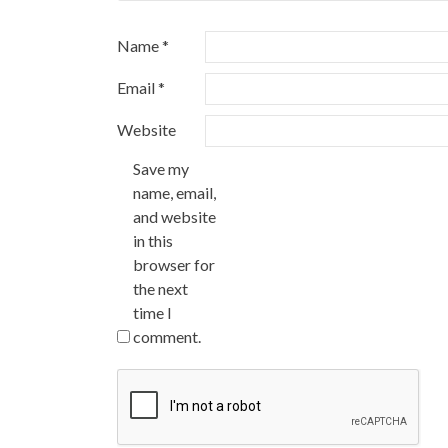
Name
*
Email
*
Website
Save my
name, email,
and website
in this
browser for
the next
time I
comment.