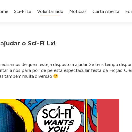
ip
ome
Sci-Fi Lx
Voluntariado
Notícias
Carta Aberta
Ed
ntent
ajudar o Sci-Fi Lx!
recisamos de quem esteja disposto a ajudar. Se tens tempo dispon
ntar a nós para pôr de pé esta espectacular festa da Ficção Cien
mas também muita diversão