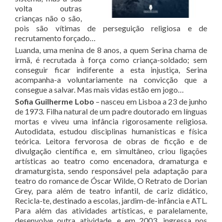
volta outras
crianças não o são,
pois são vítimas de perseguição religiosa e de
recrutamento forçado…
Luanda, uma menina de 8 anos, a quem Serina chama de
irmã, é recrutada à força como criança-soldado; sem
conseguir ficar indiferente a esta injustiça, Serina
acompanha-a voluntariamente na convicção que a
consegue a salvar. Mas mais vidas estão em jogo…
Sofia Guilherme Lobo
– nasceu em Lisboa a 23 de junho
de 1973. Filha natural de um padre doutorado em línguas
mortas e viveu uma infância rigorosamente religiosa.
Autodidata, estudou disciplinas humanísticas e física
teórica. Leitora fervorosa de obras de ficção e de
divulgação científica e, em simultâneo, criou ligações
artísticas ao teatro como encenadora, dramaturga e
dramaturgista, sendo responsável pela adaptação para
teatro do romance de Óscar Wilde, O Retrato de Dorian
Grey, para além de teatro infantil, de cariz didático,
Recicla-te, destinado a escolas, jardim-de-infância e ATL.
Para além das atividades artísticas, e paralelamente,
desenvolve outra atividade, e em 2003, ingressa nos