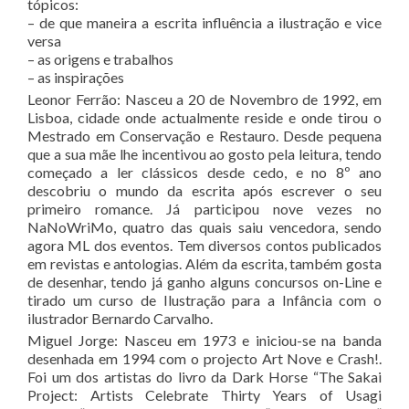
tópicos:
– de que maneira a escrita influência a ilustração e vice
versa
– as origens e trabalhos
– as inspirações
Leonor Ferrão: Nasceu a 20 de Novembro de 1992, em
Lisboa, cidade onde actualmente reside e onde tirou o
Mestrado em Conservação e Restauro. Desde pequena
que a sua mãe lhe incentivou ao gosto pela leitura, tendo
começado a ler clássicos desde cedo, e no 8º ano
descobriu o mundo da escrita após escrever o seu
primeiro romance. Já participou nove vezes no
NaNoWriMo, quatro das quais saiu vencedora, sendo
agora ML dos eventos. Tem diversos contos publicados
em revistas e antologias. Além da escrita, também gosta
de desenhar, tendo já ganho alguns concursos on-Line e
tirado um curso de Ilustração para a Infância com o
ilustrador Bernardo Carvalho.
Miguel Jorge: Nasceu em 1973 e iniciou-se na banda
desenhada em 1994 com o projecto Art Nove e Crash!.
Foi um dos artistas do livro da Dark Horse “The Sakai
Project: Artists Celebrate Thirty Years of Usagi