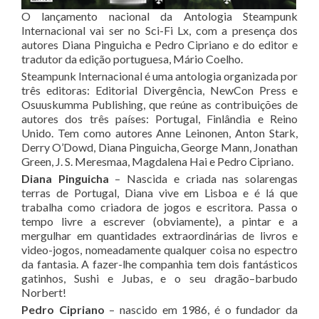
O lançamento nacional da Antologia Steampunk
Internacional vai ser no Sci-Fi Lx, com a presença dos
autores Diana Pinguicha e Pedro Cipriano e do editor e
tradutor da edição portuguesa, Mário Coelho.
Steampunk Internacional é uma antologia organizada por
três editoras: Editorial Divergência, NewCon Press e
Osuuskumma Publishing, que reúne as contribuições de
autores dos três países: Portugal, Finlândia e Reino
Unido. Tem como autores Anne Leinonen, Anton Stark,
Derry O’Dowd, Diana Pinguicha, George Mann, Jonathan
Green, J. S. Meresmaa, Magdalena Hai e Pedro Cipriano.
Diana Pinguicha
– Nascida e criada nas solarengas
terras de Portugal, Diana vive em Lisboa e é lá que
trabalha como criadora de jogos e escritora. Passa o
tempo livre a escrever (obviamente), a pintar e a
mergulhar em quantidades extraordinárias de livros e
video-jogos, nomeadamente qualquer coisa no espectro
da fantasia. A fazer-lhe companhia tem dois fantásticos
gatinhos, Sushi e Jubas, e o seu dragão–barbudo
Norbert!
Pedro Cipriano
– nascido em 1986, é o fundador da