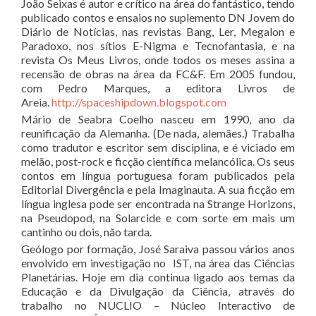
João Seixas é autor e crítico na área do fantástico, tendo
publicado contos e ensaios no suplemento DN Jovem do
Diário de Notícias, nas revistas Bang, Ler, Megalon e
Paradoxo, nos sítios E-Nigma e Tecnofantasia, e na
revista Os Meus Livros, onde todos os meses assina a
recensão de obras na área da FC&F. Em 2005 fundou,
com Pedro Marques, a editora Livros de
Areia.
http://spaceshipdown.blogspot.com
Mário de Seabra Coelho nasceu em 1990, ano da
reunificação da Alemanha. (De nada, alemães.) Trabalha
como tradutor e escritor sem disciplina, e é viciado em
melão, post-rock e ficção científica melancólica. Os seus
contos em língua portuguesa foram publicados pela
Editorial Divergência e pela Imaginauta. A sua ficção em
língua inglesa pode ser encontrada na Strange Horizons,
na Pseudopod, na Solarcide e com sorte em mais um
cantinho ou dois, não tarda.
Geólogo por formação, José Saraiva passou vários anos
envolvido em investigação no IST, na área das Ciências
Planetárias. Hoje em dia continua ligado aos temas da
Educação e da Divulgação da Ciência, através do
trabalho no NUCLIO – Núcleo Interactivo de