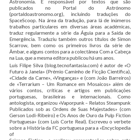
Astronomia. É responsável por textos que são
publicados no Portal do Astrónomo
(portaldoastronomo.org), incluindo traduções do
SpaceScoop. Na área da tradução, para lá de inúmeros
trabalhos particulares em diversas áreas académicas,
traduz regularmente a série da Águia para a Saída de
Emergência. Traduziu também outros títulos de Simon
Scarrow, bem como os primeiros livros da série de
Âmbar, e alguns contos para a colectânea Com a Cabeça
na Lua, que a mesma editora publicou há uns anos.
Luís Filipe Silva (blog.tecnofantasia.com) é autor de «O
Futuro à Janela» (Prémio Caminho de Ficção Científica),
«Cidade da Carne», «Vinganças» e (com João Barreiros)
de «Terrarium – Um Romance em Mosaicos» além de
vários contos, críticas e artigos em publicações
portuguesas, brasileiras e internacionais. Como
antologista, organizou «Vaporpunk – Relatos Steampunk
Publicados sob as Ordens de Suas Majestades» (com
Gerson Lodi-Ribeiro) e Os Anos de Ouro da Pulp Fiction
Portuguesa» (com Luís Corte Real). Escreveu o verbete
sobre a História da FC portuguesa para a «Encyclopedia
of