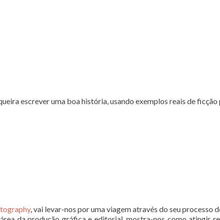
queira escrever uma boa história, usando exemplos reais de ficção
otography
, vai levar-nos por uma viagem através do seu processo d
rea da produção gráfica e editorial, mostra-nos como atingir res