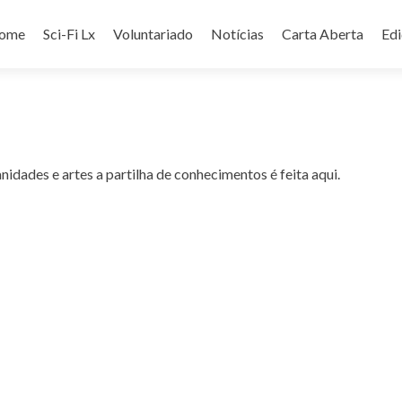
ip
ome
Sci-Fi Lx
Voluntariado
Notícias
Carta Aberta
Ed
ntent
nidades e artes a partilha de conhecimentos é feita aqui.