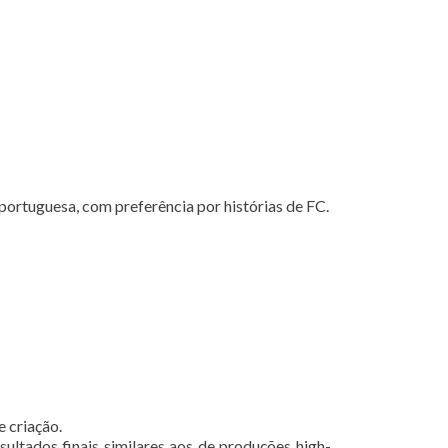
 portuguesa, com preferência por histórias de FC.
e criação.
ultados finais similares aos de produções high-