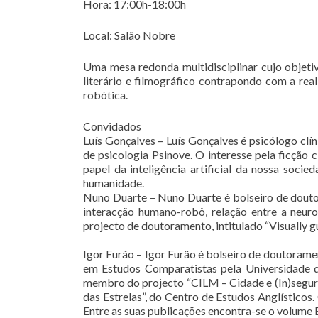
Hora: 17:00h-18:00h
Local: Salão Nobre
Uma mesa redonda multidisciplinar cujo objeti
literário e filmográfico contrapondo com a rea
robótica.
Convidados
Luís Gonçalves – Luís Gonçalves é psicólogo clí
de psicologia Psinove. O interesse pela ficção
papel da inteligência artificial da nossa soc
humanidade.
Nuno Duarte – Nuno Duarte é bolseiro de doutor
interacção humano-robô, relação entre a neur
projecto de doutoramento, intitulado “Visually 
Igor Furão – Igor Furão é bolseiro de doutora
em Estudos Comparatistas pela Universidade de
membro do projecto “CILM – Cidade e (In)segura
das Estrelas”, do Centro de Estudos Anglísticos.
Entre as suas publicações encontra-se o volume