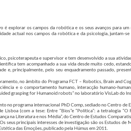
vo é explorar os campos da robótica e os seus avanços para um
lidade actual nos campos da robótica e da psicologia, juntam-se
nico, psicoterapeuta e supervisor e tem desenvolvido a sua ativid
 científica tem acompanhado a sua vida desde muito cedo, estando
iedade e, principalmente, pelo seu enquadramento passado, prese
amento, no âmbito do Programa FCT – Robotics, Brain and Cognit
ociência e o comportamento humano, interacção humano-humano
guided grasping for Humanoid robots” no laboratório VisLab do Ins
mento no programa internacional PhD Comp, sediado no Centro de 
 Lisboa (com a tese: Entre “Bios”e “Política”: a tetralogia “O 
nça na Literatura e nos Média”, do Centro de Estudos Comparati
 Os seus principais interesses de investigação são os Estudos de 
 Estética das Emoções, publicado pela Húmus em 2011.