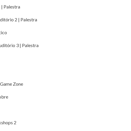
 | Palestra
itório 2 | Palestra
tico
itório 3 | Palestra
| Game Zone
obre
kshops 2