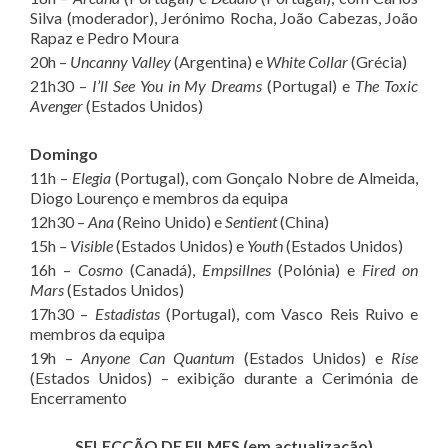
Silva (moderador), Jerónimo Rocha, João Cabezas, João
Rapaz e Pedro Moura
20h –
Uncanny Valley
(Argentina) e
White Collar
(Grécia)
21h30 –
I’ll See You in My Dreams
(Portugal) e
The Toxic
Avenger
(Estados Unidos)
Domingo
11h –
Elegia
(Portugal), com Gonçalo Nobre de Almeida,
Diogo Lourenço e membros da equipa
12h30 –
Ana
(Reino Unido) e
Sentient
(China)
15h
– Visible
(Estados Unidos) e
Youth
(Estados Unidos)
16h –
Cosmo
(Canadá),
Empsillnes
(Polónia) e
Fired on
Mars
(Estados Unidos)
17h30 –
Estadistas
(Portugal), com Vasco Reis Ruivo e
membros da equipa
19h –
Anyone Can Quantum
(Estados Unidos) e
Rise
(Estados Unidos) – exibição durante a Cerimónia de
Encerramento
SELECÇÃO DE FILMES (em actualização)