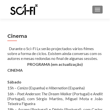
TOGGL
Cinema
Durante o Sci-Fi Lx serão projectados vários filmes
sobre a forma de ciclos. Existem ainda conversas com os
autores e mesas redondas no final de algumas sessões.
PROGRAMA (em actualização)
CINEMA
Sábado
15h –
Cenizo
(Espanha) e
Hibernation
(Espanha)
16h –
Poet Anderson: The Dream Walker
(Portugal) e
Andlit
(Portugal), com Sérgio Martins, Miguel Mota e João
Teixeira Figueira
18h –
Arcana
(Portugal) e
Dédalo
(Portugal), com Carlos