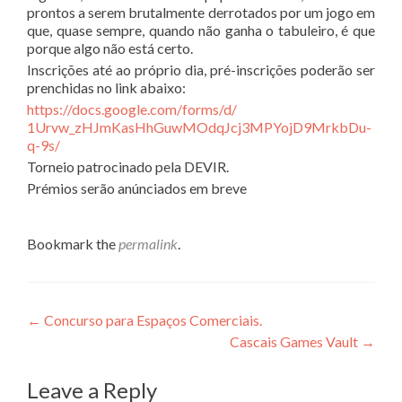
prontos a serem brutalmente derrotados por um jogo em
que, quase sempre, quando não ganha o tabuleiro, é que
porque algo não está certo.
Inscrições até ao próprio dia, pré-inscrições poderão ser
prenchidas no link abaixo:
https://docs.google.com/
forms/d/
1Urvw_zHJmKasHhGuwMOdqJcj3M
PYojD9MrkbDu-
q-9s/
Torneio patrocinado pela DEVIR.
Prémios serão anúnciados em breve
Bookmark the
permalink
.
Post
←
Concurso para Espaços Comerciais.
Cascais Games Vault
→
navigation
Leave a Reply