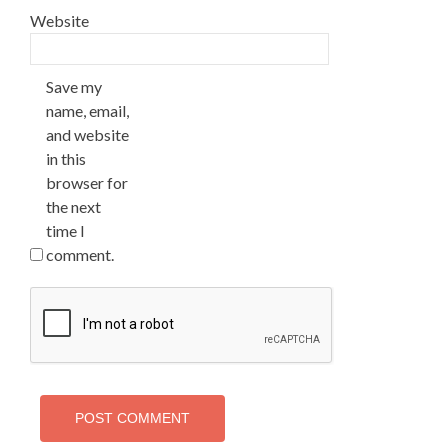
Website
Save my
name, email,
and website
in this
browser for
the next
time I
comment.