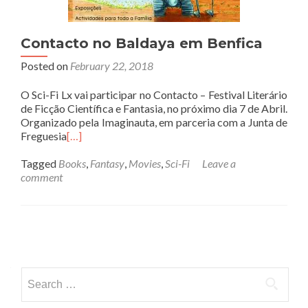
Contacto no Baldaya em Benfica
Posted on
February 22, 2018
O Sci-Fi Lx vai participar no Contacto – Festival Literário
de Ficção Científica e Fantasia, no próximo dia 7 de Abril.
Organizado pela Imaginauta, em parceria com a Junta de
Freguesia
[…]
Tagged
Books
,
Fantasy
,
Movies
,
Sci-Fi
Leave a
comment
Posts
navigation
Search
for: