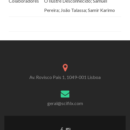
Colaboradores
O Ilustre Desconhecido; Samuel
Pereira; João Talassa; Samir Karimo
Av. Rovisco Pais 1, 1049-001 Lisboa
geral@scifilx.com