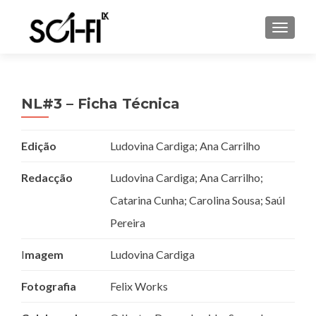
TOGGL
NL#3 – Ficha Técnica
Edição
Ludovina Cardiga; Ana Carrilho
Redacção
Ludovina Cardiga; Ana Carrilho;
Catarina Cunha; Carolina Sousa; Saúl
Pereira
I
magem
Ludovina Cardiga
Fotografia
Felix Works